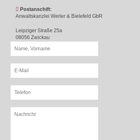
Postanschift:
Anwaltskanzlei Werler & Bielefeld GbR
Leipziger Straße 25a
08056 Zwickau